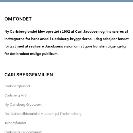
OM FONDET
Ny Carlsbergfondet blev oprettet i 1902 af Carl Jacobsen og finansieres af
indtægterne fra hans andel i Carlsberg-bryggerierne. I dag arbejder fondet
fortsat med at realisere Jacobsens vision om at gøre kunsten tilgængelig
for det bredest mulige publikum.
CARLSBERGFAMILIEN
Carlsbergfondet
Carlsberg A/S
Ny Carlsberg Glyptotek
Det Nationalhistoriske Museum på Frederiksborg
Tuborgfondet
Carlsberg Laboratorium