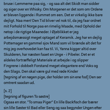
bruse i Lemmerne paa sig, - og saa alt det Skidt man sidder
og siger over en Whisky. Om Morgenen er det som om Ordene
er bleven liggende i Rummet om een. Det er virkelig ikke bare
dejligt. Naa men! Den Tid bliver vel nok til, da jeg faar ordnet
mit Forhold til Norge paa en rimelig Maade, med Ophold der
netop i de rigtige Maaneder. I Øjeblikket er jeg
arbejdsmæssigt meget optaget af Keramik. Jeg har en dejlig
Pottemager en gammel sjov Mand som vil brænde alt det for
mig jeg overhovedet kan faa til. Vi, Yanna kigger altid over
Skulderen, har næsten faaet en Unge - i Pibeler. Det er et
aldeles fortræffeligt Materiale at arbejde i og slipper
Fingrene i dobbelt Forstand meget elegantere end Voks og
den Slags. Den skal være gul med røde Kinder
[tegning af en nøgen pige, der holder om sin ene fod] Den ser
omtrent saadan ud.
[s. 2]
[tegning af figuren To søstre]
Ogsaa en stor. "To smaa Piger" En lille Backfisch der bærer
sin lille Søster til Bad eller Seng og saa begynder Ungen efter