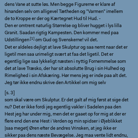
dens Vane at sutte løs. Men begge Figurerne er klare af
hinanden selv om alligevel Tætheden og "Varmen" imellem
de to Kroppe er der og Kærtegnet Hud til Hud. -
Den er omtrent naturlig Størrelse og bliver hugget i lys lilla
Granit. Saadan rigtig Kampesten. Den kommer
med paa
Udstillingen
om Gud og Svenskerne! vil det.
Det er aldeles dejligt at lave Skulptur og saa nemt naar det er
ligetil men saa urimeligt svært at faa det ligetil. Det er
egentlig lige saa lykkeligt næsten i nyttig Fornemmelse som
det at lave Træsko, der har sit absolutte Brug i sin Hulhed og
Rimelighed i sin Afskæring. Hør mens jeg er inde paa alt det.
Jeg tør ikke endnu skrive den Artikkel om mig selv
[s. 3]
som skal være om Skulptur. Er det galt af mig først at sige det
nu? Det er ikke fordi jeg egentlig vakler i Sadelen paa den
Hest jeg har under mig, men det er gaaet op for mig at der er
flere end den ene Hest i Verden og min spidser i Øjeblikket
|saa meget| Øren efter de andres Vrinsken, at jeg ikke er
sikker paa dens næste Bevægelse. Jeg maa vente lidt endnu,