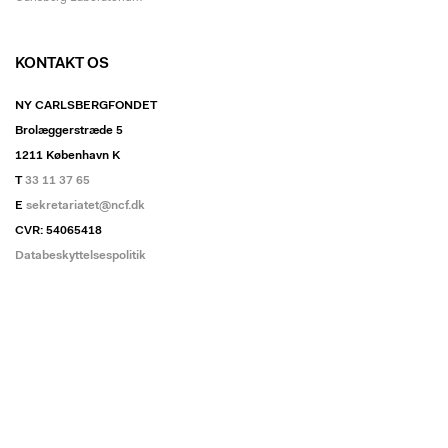
KONTAKT OS
NY CARLSBERGFONDET
Brolæggerstræde 5
1211 København K
T
33 11 37 65
E
sekretariatet@ncf.dk
CVR: 54065418
Databeskyttelsespolitik