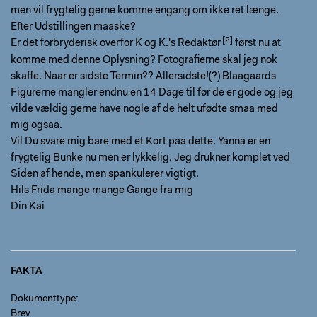
men vil frygtelig gerne komme engang om ikke ret længe.
Efter Udstillingen maaske?
Er det forbryderisk overfor
K og K.'s Redaktør
først nu at
komme med denne Oplysning? Fotografierne skal jeg nok
skaffe. Naar er sidste Termin?? Allersidste!(?) Blaagaards
Figurerne mangler endnu en 14 Dage til før de er gode og jeg
vilde vældig gerne have nogle af de helt ufødte smaa med
mig ogsaa.
Vil Du svare mig bare med et Kort paa dette. Yanna er en
frygtelig Bunke nu men er lykkelig. Jeg drukner komplet ved
Siden af hende, men spankulerer vigtigt.
Hils Frida mange mange Gange fra mig
Din Kai
FAKTA
Dokumenttype
Brev