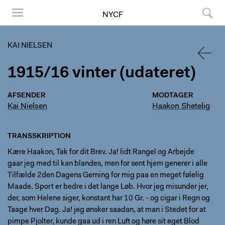
NYCF
Menu
Søg
KAI NIELSEN
1915/16 vinter (udateret)
TILBA
AFSENDER
MODTAGER
Kai Nielsen
Haakon Shetelig
TRANSSKRIPTION
Kære Haakon, Tak for dit Brev. Ja! lidt Rangel og Arbejde
gaar jeg med til kan blandes, men for sent hjem generer i alle
Tilfælde 2den Dagens Gerning for mig paa en meget følelig
Maade. Sport er bedre i det lange Løb. Hvor jeg misunder jer,
der, som Helene siger, konstant har 10 Gr. - og cigar i Regn og
Taage hver Dag. Ja! jeg ønsker saadan, at man i Stedet for at
pimpe Pjolter, kunde gaa ud i ren Luft og høre sit eget Blod