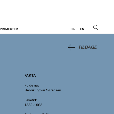
 PROJEKTER
DA
EN
Søg
TILBAGE
FAKTA
Fulde navn
Henrik Ingvar Sørensen
Levetid
1882-1962