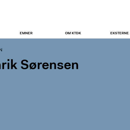
EMNER
OM KTDK
EKSTERNE
N
rik Sørensen