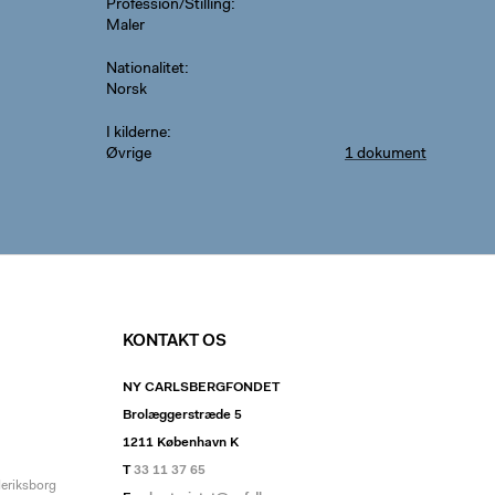
Profession/Stilling
Maler
Nationalitet
Norsk
I kilderne
Øvrige
1 dokument
KONTAKT OS
NY CARLSBERGFONDET
Brolæggerstræde 5
1211 København K
T
33 11 37 65
deriksborg