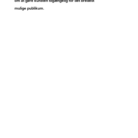
om at gøre kunsten tilgængelig for det bredest
mulige publikum.