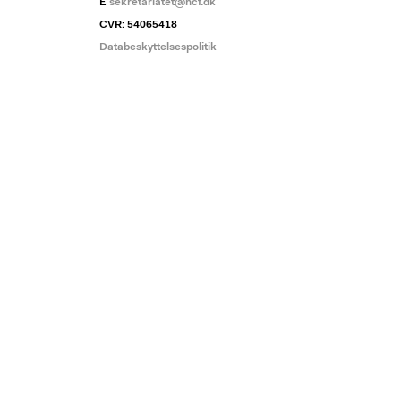
E
sekretariatet@ncf.dk
CVR: 54065418
Databeskyttelsespolitik